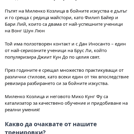
Пътят на Миленко Козлица в бойните изкуства е дълъг
и го среща с редица майстори, като Филип Байер и
Бари Лий, които са двама от най-успешните ученици
на Вонг Шун Люн
Той има ползотворен контакт и с Дан Иносанто – един
от най-сериозните ученици на Брус Ли, който
популяризира Джиит Кун До по целия свят.
През годините е срещал множество практикуващи от
различни стилове, като всеки един от тях впоследствие
ревизира разбирането си за бойните изкуства.
Миленко Козлица и неговото Мико Кунг Фу са
катализатор за качествено обучение и придобиване на
реални умения!
Какво да очаквате от нашите
тренировки?