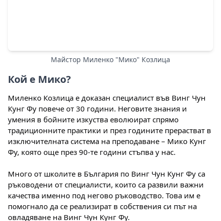
Майстор Миленко "Мико" Козлица
Кой е Мико?
Миленко Козлица е доказан специалист във Винг Чун
Кунг Фу повече от 30 години. Неговите знания и
умения в бойните изкуства еволюират спрямо
традиционните практики и през годините прерастват в
изключителната система на преподаване – Мико Кунг
Фу, която още през 90-те години стъпва у нас.
Много от школите в България по Винг Чун Кунг Фу са
ръководени от специалисти, които са развили важни
качества именно под негово ръководство. Това им е
помогнало да се реализират в собствения си път на
овладяване на Винг Чун Кунг Фу.