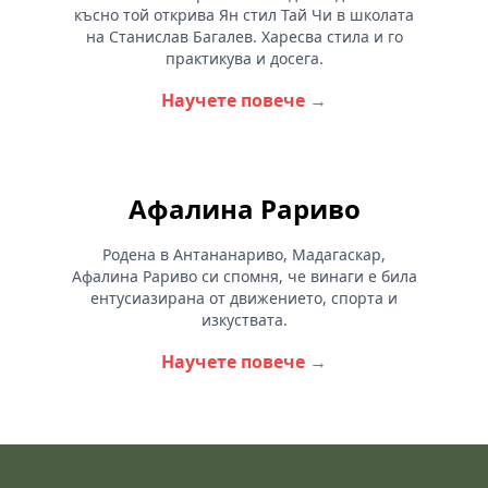
късно той открива Ян стил Тай Чи в школата
на Станислав Багалев. Харесва стила и го
практикува и досега.
Научете повече →
Афалина Раривo
Родена в Антананариво, Мадагаскар,
Афалина Раривo си спомня, че винаги е била
ентусиазирана от движението, спорта и
изкуствата.
Научете повече →