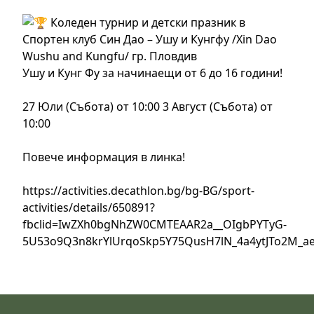
Ушу и Кунг Фу за начинаещи от 6 до 16 години!
27 Юли (Събота) от 10:00 3 Август (Събота) от
10:00
Повече информация в линка!
https://activities.decathlon.bg/bg-BG/sport-
activities/details/650891?
fbclid=IwZXh0bgNhZW0CMTEAAR2a__OIgbPYTyG-
5U53o9Q3n8krYlUrqoSkp5Y75QusH7lN_4a4ytJTo2M_