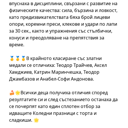
впуснаха в дисциплини, свързани с развитие на
физическите качества: сила, бързина и ловкост,
като предизвикателствата бяха брой лицеви
опори, коремни преси, клекове и удари по лапи
за 30 сек., както и упражнения със стълбички,
конуси и преодоляване на препятствия за
време.
🥇🥇🥇В крайното класиране със златни
медали се отличиха: Теодор Трайчев, Аксел
Хамджиев, Катрин Маринчешка, Теодор
Джамбазов и Анабел-Софи Андонова.
🍰🌟Всички деца получиха отличия според
резултатите си и след състезанието останаха да
се почерпят като един сплотен отбор за
идващите Коледни празници с торта и
сладкиши. 🌟