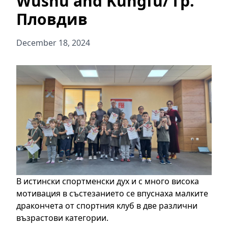
Wushu and Kungfu/ гр.
Пловдив
December 18, 2024
В истински спортменски дух и с много висока
мотивация в състезанието се впуснаха малките
дракончета от спортния клуб в две различни
възрастови категории.