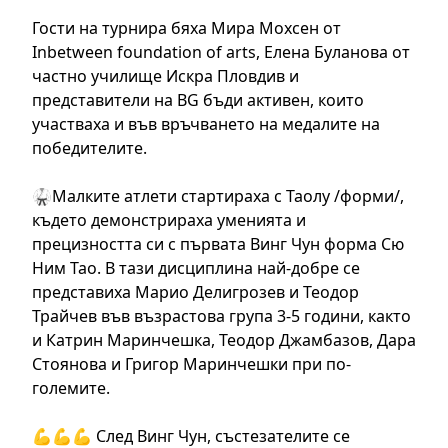
Гости на турнира бяха Мира Мохсен от
Inbetween foundation of arts, Елена Буланова от
частно училище Искра Пловдив и
представители на BG бъди активен, които
участваха и във връчването на медалите на
победителите.
🥋Малките атлети стартираха с Таолу /форми/,
където демонстрираха уменията и
прецизността си с първата Винг Чун форма Сю
Ним Тао. В тази дисциплина най-добре се
представиха Марио Делигрозев и Теодор
Трайчев във възрастова група 3-5 години, както
и Катрин Маринчешка, Теодор Джамбазов, Дара
Стоянова и Григор Маринчешки при по-
големите.
💪💪💪 След Винг Чун, състезателите се